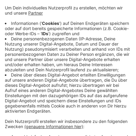
13 Verhandlungstage bis Ende Juni
Anzeige
Die Angeklagten kommen unter anderem aus Bocholt
und Rhede. Die Staatsanwaltschaft wirft den
Beschuldigten vor, ein sogenanntes Umsatzsteuer-
Karussell betrieben zu haben. Dabei wird Handel über
eine fingierte Lieferkette vorgetäuscht. Für den
Prozess sind insgesamt 13 Verhandlungstage bis Ende
Juni angesetzt.
Anzeige