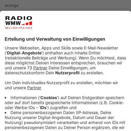
Anzeige
Nach 30 Jahren entfällt ab Januar 2021 für die
meisten Steuerzahler der Solidaritätsbeitrag, kurz Soli.
Und der Grundfreibetrag, auf den man keine Steuern
zahlen muss, steigt. 2021 liegt er bei 9744 Euro statt
bisher 9408 Euro. Das erklärt die Stiftung Warentest.
Es gibt aber noch weitere interessante Änderungen:
Anzeige
Mehr Kindergeld und höherer Freibetrag für
Kinder:
Gute Nachrichten für Familien - ab Januar
2021 steigt das Kindergeld um 15 Euro pro Kind,
erklärt die Verbraucherzentrale NRW. Für das
erste und zweite Kind bekommen Eltern dann 219
Euro statt bisher 204 Euro pro Monat.