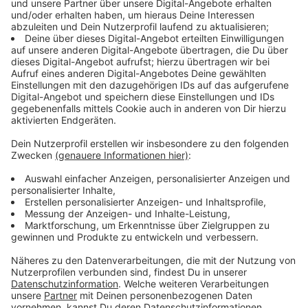
Homeoffice-Pauschale:
Es soll eine Home­office-
Pauschale von maximal 600 Euro im Jahr rück­
wirkend ab 2020 geben. Seit dem Früh­jahr bleiben
viele, die wegen Corona zu Hause arbeiten
müssen, auf ihren anteiligen Kosten für Strom,
Heizung und Miete sitzen, weil sie kein separates
Heimbüro haben und ihr Arbeit­geber nichts
erstattet. Kosten kann derzeit nur absetzen, wer
ein extra Zimmer als Heimbüro hat.
Mehr Geld für Alleinerziehende:
Ziehen Mütter
oder Väter ihre Kinder alleine groß, profitieren sie
auch im kommenden Jahr von einem höheren
Steuerfreibetrag. Statt 1908 Euro beträgt dieser
4008 Euro im Jahr. Darauf macht der Bund der
Steuerzahler aufmerksam.
Altervorsorge-Beiträge werden mehr
anerkannt:
Beiträge zur gesetzlichen Renten­
versicherung, berufs­stän­dischen Versorgungs­