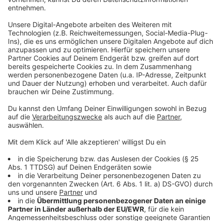
einrichtungen, land­wirt­schaftlichen Alters­kassen
und Rürup-Renten zählen inklusive Arbeit­
geberbeitrag insgesamt bis zu 25 787 Euro
(Ehepaare: 51 574 Euro) im Jahr. Von diesem
Höchst­beitrag wirken sich 92 Prozent steuer­
mindernd aus, also maximal 23 724 Euro
(Ehepaare: 47 448 Euro). Das sagt die Stiftung
Warentest.
Anzeige
Die Stiftung Warentest hat - für jeden einsehbar - eine
ausführliche Übersicht veröffentlicht, welche
Änderungen uns Steuerzahler betreffen. Unten
gelangt ihr zum Dokument.
Autor: Joachim Schultheis (mit dpa)
Anzeige