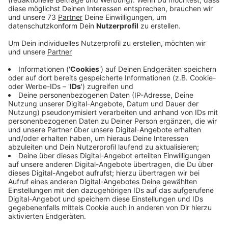
es in einer Stellungnahme der Natur- und
Umweltschutzverbände.
Veröffentlicht:
Dienstag, 21.11.2023 15:19
Anzeige
Eindeutige Beweise
Anzeige
BUND, LNU und NABU NRW verlangen im Fall Gloria
eindeutige Beweise für eine Überwindung des
empfohlenen Herdenschutzes. Außerdem sei ein
Abschuss keine Lösung und dürfe nur das letzte
Mittel sein. Denn einmal besetzte Wolfsreviere
würden von anderen Wölfen wieder besetzt. Und auch
diese würden bei unzureichendem Herdenschutz