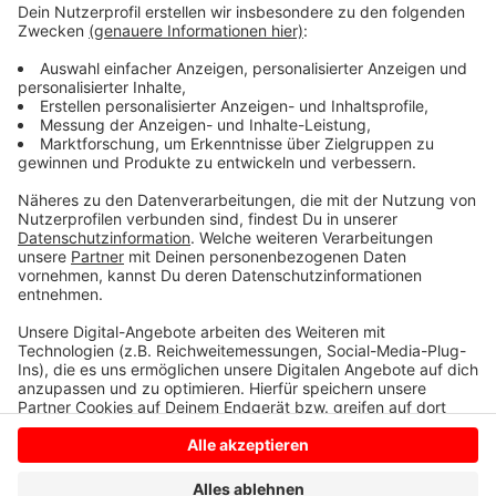
ebenfalls lernen, Weidetiere als Beute zu sehen. Die
Naturschützer rufen die Landesregierung dazu auf,
endlich ganz NRW als Fördergebiet auszuweisen. Und
die Tierhalter seien in der Pflicht, die vom Land zur
Verfügung gestellten Mittel zu nutzen, um ihre
Nutztiere wolfssicher zu schützen.
Anzeige
Anzeige
Anzeige