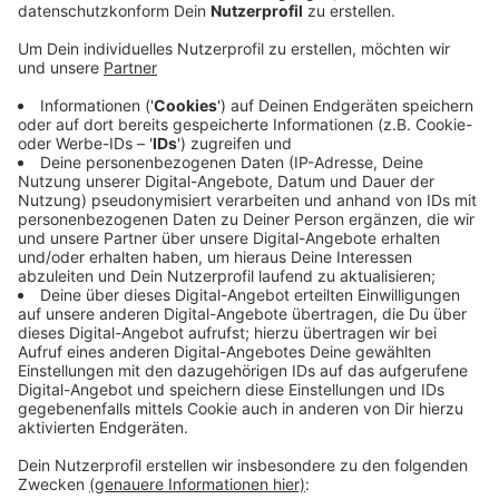
Anzeige
Jeden Tag fahren Tausende von uns über die B 67 und
die Polizei hofft, dass zumindest ein paar von uns dort
letzte Woche einen Mann beobachtet haben. Denn
dieser Mann stand in Höhe Rhede auf der Brücke
Jahnstraße und hat das gemacht, wovor wir uns alle
fürchten: er hat Steine auf die Autos unter sich
geworfen. Einen Wagen hat er getroffen. Die
Windschutzscheibe hielt aber und der Fahrer verlor
zum Glück auch nicht die Kontrolle. Bisher ist nur
bekannt, dass der Mann dunkel gekleidet und normal
groß war. Außerdem haben Zeugen gesagt, dass er ein
Fahrrad bei sich hatte. Wahrscheinlich war es ein
Mountainbike.
Anzeige