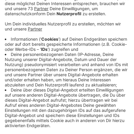
Veröffentlicht:
Donnerstag, 13.11.2025 05:13
Anzeige
Nach der Messe kommt die Nacht der
Ausbildung
Anzeige
Organisiert wird
starklAH
von den Ahauser
Berufskollegs. Das Besondere: Auszubildende und
Schüler beantworten Fragen. Außerdem informieren
Betriebe und Verbände über die unterschiedlichsten
Berufsfelder: Von A wie Anlagenmechaniker bis Z wie
Zahnmedizinische Fachangestellte. Die startklAH-
Messe findet heute von 14 bis 17 Uhr statt. Und sie ist
nur der Auftakt einer Serie von