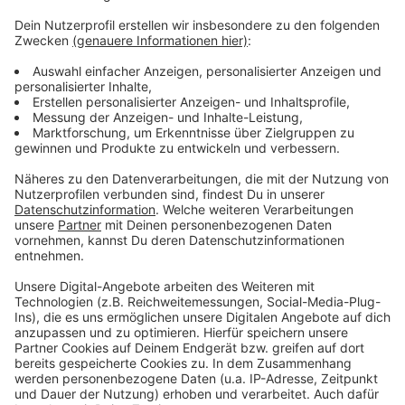
14 Uhr bei den Sportfreunden Lowick. Registrieren
lassen kann sich jeder zwischen 17 und 55 Jahren.
Hier findet Ihr alle Details zur Registrierungsaktion
in Bocholt:
Wer dann keine Zeit hat, kann auch direkt bei der
DKMS ein Registrierungsset anfordern.
Das geht hier
Alle Fragen rund um eine mögliche
Stammzellenspende werden hier beantwortet
Anzeige
Anzeige