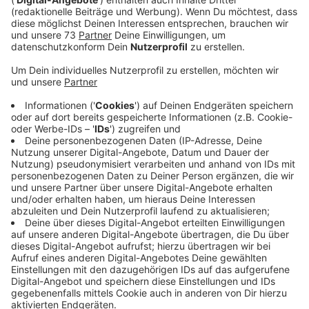
Anzeige
Man kann sich auch zuhause selbst
registrieren
Anzeige
Um zu überleben braucht Tanja aus Bocholt dringend
eine Stammzellenspende. Denn die 48-jährige leidet an
Blutkrebs.
Um einen passenden Spender zu finden, organisiert ihre
Familie gemeinsam mit der DKMS zwei
Registrierungsaktionen.
Eine am Samstag (17.01.2026) von 10 bis 17 Uhr beim
DRK Bocholt und eine am Sonntag (18.01.) von 10 bis