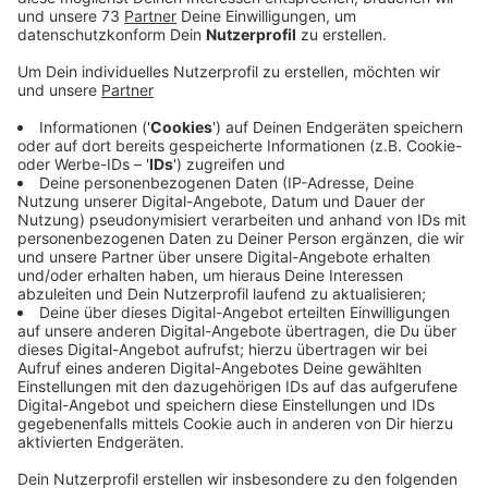
Anzeige
Baumaßnahme kostet rund 14,8 Millionen
Euro
Anzeige
So sollen unter anderem Freiheit und Klostergarten
umgestaltet und das Jugendhaus aufgewertet
werden. Uferbereiche der Bocholter Aa sollen
zugänglich werden und am Heimathaus ist eine
öffentliche Toilettenanlage geplant. Auch für die
Cordulagrundschule gibt es Pläne: Sie soll erweitert
werden und der Schulhof umgestaltet. Die
Baumaßnahmen kosten rund 14,8 Millionen Euro und
sollen 2031 beendet sein, meldet die Stadt
Borken. Sie erwartet nach eigenen Angaben hohe