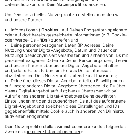
Anzeige
Grenzüberschreitende Radtour Bocholt
Anzeige
Hier könnt Ihr beim Stadtradeln mitmachen.
Damit
wir gewinnen, ruft der Kreis dazu auf, noch bis zum 21.
Mai ordentlich in die Pedale zu treten. Zum Beispiel
am 20. Mai bei einer grenzüberschreitenden Radtour
mit Stadtführung und Brauerreibesuch im
niederländischen Breedevoort. Die Stadt Bocholt lädt
alle Interessierten ein, sich kostenlos für die Tour
anzumelden. Das geht unter der Mail:
klimaschutz@bocholt.de