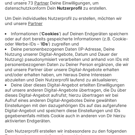
Anzeige
Stadtpartei will Bürger abstimmen lassen
Anzeige
Der Bocholter Stadtpartei ist die teure Sanierung des
Rathauses schon seit langem ein Dorn im Auge, sie
spricht von Steuerverschwendung und hofft, dass im
kommenden Jahr eine verlässliche Kostenschätzung
vorliegt. Dann sollen die Bürger darüber abstimmen, ob
das Rathaus weiter saniert oder neu gebaut werden
soll. So die Forderung der Stadtpartei. Sie habe
jahrelang vor den ausufernden Kosten der
Rathaussanierung gewarnt. Inzwischen kursiere die
Summe von 75 Millionen Euro. Für die Bocholterinnen
und Bocholter werde das zum Synonym für