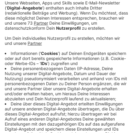
Veröffentlicht:
Donnerstag, 05.03.2020 06:09
Anzeige
Nico aus Stadtlohn über den DJ Traum
Anzeige
Nicos DJ Name "Scheffwell" ist angelehnt an sein
nierländisches Idol DJ Hardwell, ein absoluter
Megastar. Und genau der hat Nicos Song "Love is
right" jetzt in sein Label aufgenommen.
"Als ich das gehört habe, bin ich sofort in die
Stadt gegangen, abfeiern"