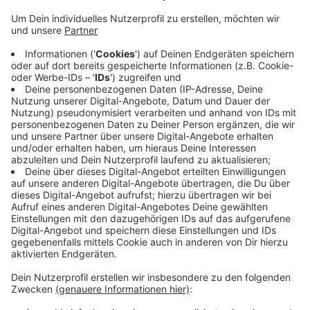
Das Motto ist "Projekt Borken"
Anzeige
Bewerben können sich Gruppen, aber auch
Privatpersonen mit ihren Ideen. Bewerbungsschluss ist
der 30.September. Der Heimatpreis steht diesmal
unter dem Motto "Projekt Borken". Die Ideen sollten
also etwas mit Borken zu tun haben. Das können auch
Aktionen und Feste sein.
Hier findet Ihr die Angaben,
wie Ihr euch bewerben könnt.
Anzeige