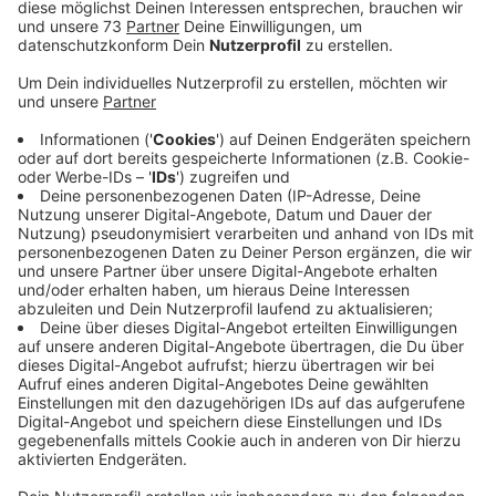
Anzeige
Viele Unternehmen kämpfen ums Überleben
und können diese Abgaben aktuell nicht
stemmen
Anzeige
Viele Kleinunternehmer leiden unter der Corona-
Pandemie und den damit verbundenen
Einschränkungen. Das ist auch den Kommunen im
Westmünsterland bewusst. Im Borkener Haupt- und
Finanzausschuss geht es am Nachmittag (28.04.) um
dieses Thema. Denn eigentlich werden Mitte Mai
Gewerbesteuern und auch die Vorauszahlungen auf
den zu erwartenden Gewinn fällig. Viele Unternehmer
kämpfen aber eh schon ums Überleben und können