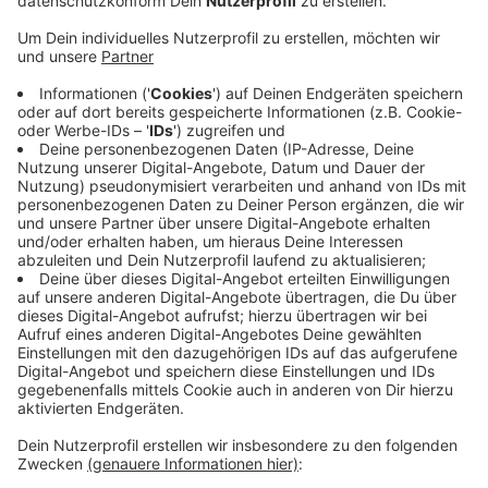
Empfehlung vom Kreissportbund Borken
Anzeige
Die niedrige Inzidenz freut auch den Kreissportbund
Borken, denn dadurch ist im Sportbereich wieder vieles
möglich. Aber damit das auch so bleibt, müssten die
Sportvereine vorsichtig bleiben, auch gerade jetzt in
der Urlaubszeit, heißt es. Der KSB empfiehlt den
Vereinen außerdem, ihre Mitglieder auf die Möglichkeit
einer Corona-Impfung hinzuweisen, wenn die 16 oder
älter sind.
Anzeige