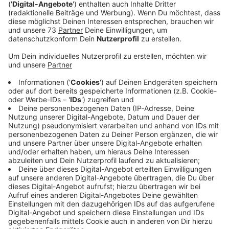
Veröffentlicht:
Donnerstag, 13.07.2023 13:27
Anzeige
Sponsoren ermöglichen Schulalltag
Anzeige
Die Schüleranzahl des J.O.E Education Center ist
mittlerweile auf 80 Kinder gestiegen. Dort werden 7
Lehrer und eine Näherin beschäftigt. Auch wie hier in
Deutschland sind in Kenia derzeit die
Lebenshaltungskosten gestiegen, daher sucht die
Schule wieder Sponsoren, damit der Schulbetrieb und
die täglichen Mahlzeiten aufrechterhalten werden
können. Für etwa 15€ monatlich, kann man einem Kind
den Schulalltag sowie warme Mahlzeiten