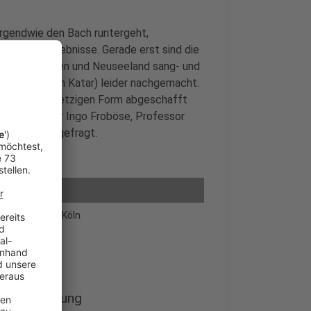
irgendwie den Bach runtergeht,
d Erfolgserlebnisse. Gerade erst sind die
t in Australien und Neuseeland sang- und
M in 2022 in Katar) leider nachgemacht.
piele in der jetzigen Form abgeschafft
as haben wir Ingo Froböse, Professor
xemplarisch gefragt.
orthochschule Köln
wuchsförderung