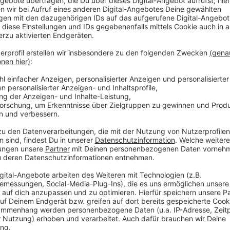
Anzeige
Im Breitensport beobachtet Froböse, dass in "viele
Menschen die Leistung herausgenommen wird, um sie
'verführen'." Dadurch würden "die Starken" nicht meh
Deutschland kaum noch Talente hervorbringe, um im 
Entwicklung der vergangenen Jahre im Bereich der 
Sportwissenschaftler äußerst kritisch. Das Fundament
geworden - oder noch dramatischer ausgerückt: gar 
Strukturen. Durch die Zentralisierung, damit meine i
wurde den Vereinen viel genommen. Das halte ich für v
weiß man, wie ein Athlet lebt und gefördert werden
würden auch geschlossene Schwimmbäder oder Halle
Sportarten kaum Nachwuchs vorhanden sei.
Anzeige