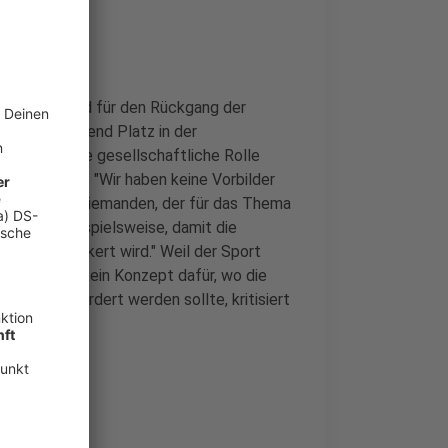
glichen Grund für den Rückgang der
ehr ausreichend Platz in der
eine zentrale gesellschaftliche Rolle
schule Köln: "Wir haben keine Vorbilder
n der Politik niemanden, der für das Thema
sterium beispielsweise, damit die
schaft verankert wird." Weil der Sport
e es aktuell kein Konzept dafür, wo die
rtart gefördert werden sollte, kritisiert
en