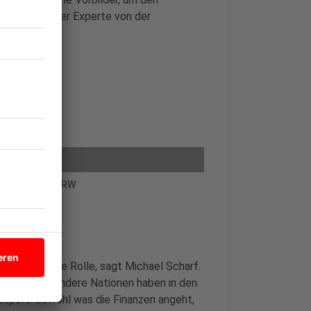
haffen, so der Experte von der
ndessportbund NRW
schlaggebende Rolle, sagt Michael Scharf.
bund NRW
. "Andere Nationen haben in den
ssport. Sowohl was die Finanzen angeht,