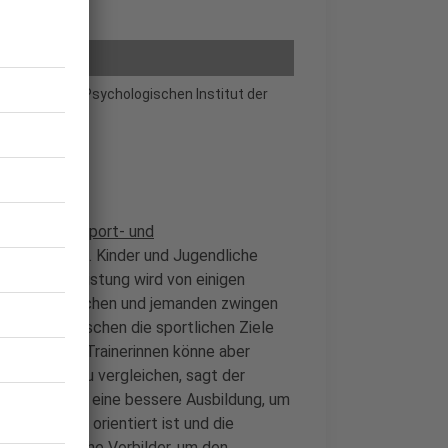
ychologie am Psychologischen Institut der
ofessor für Sport- und
schule Köln. Kinder und Jugendliche
rbringen. "Leistung wird von einigen
von Druck machen und jemanden zwingen
dass junge Menschen die sportlichen Ziele
Trainern und Trainerinnen könne aber
miteinander zu vergleichen, sagt der
elleicht noch eine bessere Ausbildung, um
m Einzelnen orientiert ist und die
auch sportliche Vorbilder, um den