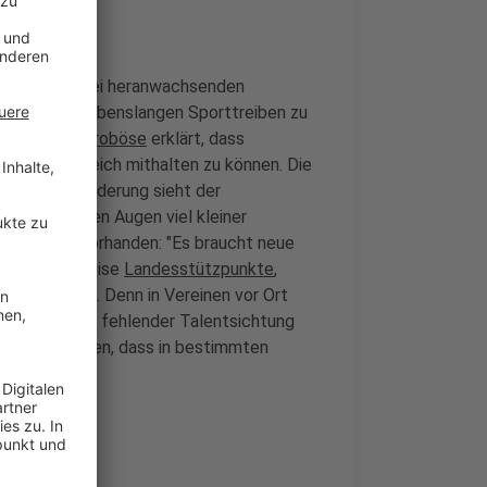
n Bereichen bei heranwachsenden
 zu einem lebenslangen Sporttreiben zu
r gefördert.
Froböse
erklärt, dass
Ländervergleich mithalten zu können. Die
Nachwuchsförderung sieht der
 sei in seinen Augen viel kleiner
nicht mehr vorhanden: "Es braucht neue
ch beispielsweise
Landesstützpunkte
,
öllig falsch. Denn in Vereinen vor Ort
 muss." Neben fehlender Talentsichtung
n dazu führen, dass in bestimmten