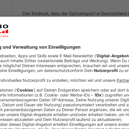
Den Eindruck, dass der Spitzensport in Deutschland 
bekommen wir nicht weg. Es fehlen die Ergebnisse un
deutschen Fussball-Frauen bei der Weltmeisterschaf
klanglos ausgeschieden und haben es den Männern (W
An den Schulen - so hört man - sollen Bundesjugends
werden. Gibt es da einen größeren Zusammenhang? D
und Sportmediziner an der Sporthochschule Köln - e
Anzeige
©
Sebastian Bahr
Ingo Froböse, Professor und Sportmediziner an der Sp
Anzeige
Ingo Froböse kritisiert die deutsche Nach