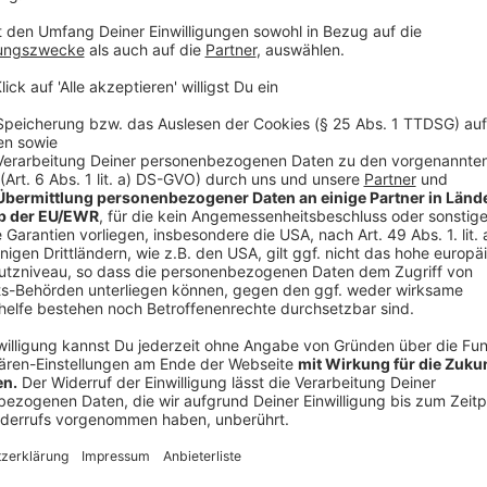
Forderung nach Sportministerium
Anzeige
Sportexperte Froböse sieht noch einen weiteren mö
sportlichen Erfolge: Sport bekomme generell nicht m
Öffentlichkeit und in der
Politik
. Sport müsse wieder 
spielen, wünscht sich der Professor an der Sporthoch
mehr, wir haben keine Testimonials mehr. Wir haben i
Sport steht. Deswegen wünsche ich mir ein Sportmini
Bedeutung des Sports klar und deutlich in der Gesell
gesellschaftlich also nur eine Nebenrolle spiele, geb
Interessen bei jungen Menschen liegen und welche Spo
Froböse.
Anzeige
Gesellschaft habe Leistungsgedanke verlor