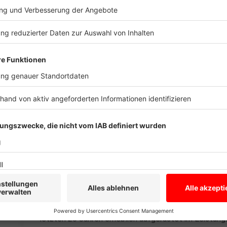
Leistungsgedanken zu stärken und Orientierung zu sc
Sporthochschule Köln.
Anzeige
Es fehlt an Geld
Anzeige
©
Landessportbund NRW
Michael Scharf, Direktor für Leistungssport beim La
Anzeige
Und wie immer spielt auch die Finanzierung eine aus
Er ist Direktor für Leistungssport beim
Landessport
letzten 20 Jahren erheblich aufgerüstet im Leistung