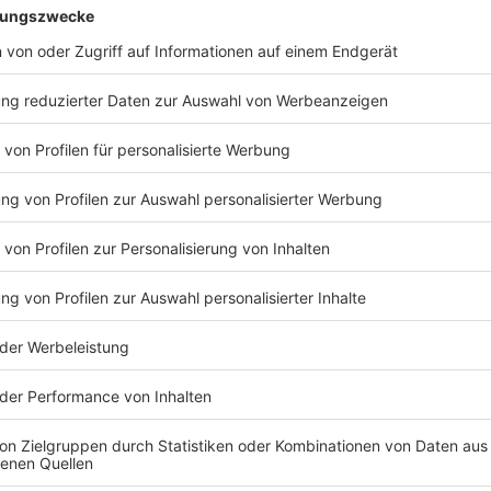
Anzeige
©
Deutsche Sporthochschule Köln
Jens Kleinert, Professor für Sport- und Gesundheitsps
Deutschen Sporthochschule Köln
Anzeige
Grundlegende Probleme sieht auch
Jens Kleinert, Pr
Gesundheitspsychologie
an der Deutschen Sporthoch
würden nicht wirklich motiviert werden, Leistung zu e
Menschen ein bisschen negativ behaftet. Im Sinne 
etwas zu tun", kritisiert Kleinert. Wichtig sei zwar, 
auch selbst erreichen wollen, Motivation von Eltern, 
helfen. Dabei sollte man aber vermeiden, die Kinder 
Psychologe: "Da brauchen Trainer und Trainerinnen vi
eine Betreuung zu entwickeln, die ein bisschen mehr a
Einzelentwicklung im Vordergrund sieht." Ideal seien 