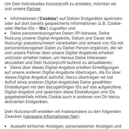
Autofahrer müssen am Mussumer Kreuz in Bocholt und
zwischen Reken und der A31 mit Behinderungen
rechnen. Am Mussumer Kreuz wird am Dienstag die
Abfahrt von der B67 auf die B473 aus Rhede
kommend gesperrt und zwar von 10 bis 14 Uhr. Für die
Bauarbeiten am Montag und Dienstag im Bereich
Reken werden die Fahrbahnen der B67 verengt.
Anzeige
Anzeige