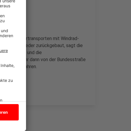
ehreren Schwertransporten mit Windrad-
Auffahrten wieder zurückgebaut, sagt die
che Schilder und die
acht könnt Ihr dann von der Bundesstraße
rhausen auffahren.