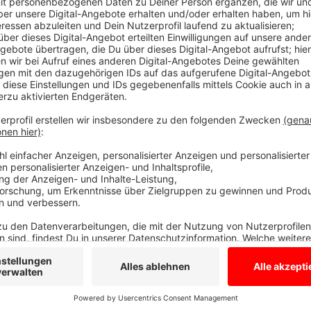
Sperrung bis Donnerstagfrüh
Anzeige
Die Sperrung gilt bis morgen früh um 5 Uhr. Nach m
Teilen in den letzten Wochen werden die Aus- bzw. 
Autobahn GmbH. Es verschwinden wieder die zusätzli
Fahrbahnverbreiterung wird zurück gebaut. Morgen N
in Gescher/Coesfeld nicht auf die A31 Richtung Obe
Anzeige