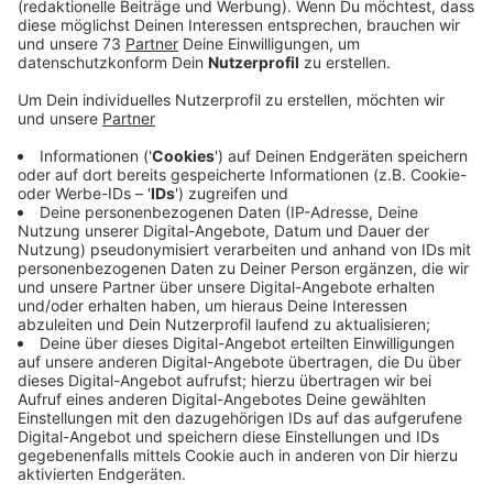
Anzeige
Einsatz des Turmdrehkrans
Anzeige
Heute, am 10. Januar 2026, ist der Berliner Platz in
Bocholt den ganzen Tag gesperrt. Grund dafür ist der
Aufbau eines großen Turmdrehkrans, der für
die Sanierung des Rathauses und des
Bühnenhauses benötigt wird. Die Anlieferung erfolgt
mit mehreren Schwertransporten, weshalb der Platz
für den Verkehr nicht zugänglich ist.
Der Kran wird für folgende Arbeiten eingesetzt:
Hinterbühne des Bühnenhauses
Dach-Arbeiten