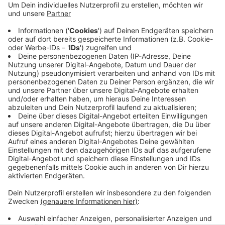
In Schöppingen sanieren Bauarbeiter ab heute die
Brücke an der L 570. Das heisst, die Straße muss
zwischen dem Bürgerweg und der Steinfurter Straße
komplett gesperrt werden. Die Brücke bekommt eine
neue Fahrbahnplatte und eine neue Abdichtung,
außerdem wird an der Nordseite Platz für einen Rad-
und Gehweg geschaffen. Das Ganze dauert
voraussichtlich bis Ende Mai.
Anzeige
Anzeige