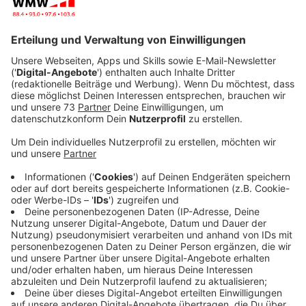
Nachmittag mit Kerstin Schepers über das bereits
erreichte Ziel.
Veröffentlicht:
Mittwoch, 21.05.2025 07:56
Anzeige
Spendenziel erreicht und Therapie möglich
Anzeige
Ida und ihre Familie stehen vor großen
Herausforderungen. Um das kleine Mädchen weiter zu
fördern, ist sie bei der Galileo-Therapie angemeldet.
Die Kosten werden leider nicht von der Krankenkasse
übernommen. Diese Therapie soll noch mehr Stabilität
bringen. Bereits jetzt verwendet die Physiotherapeutin
die Rüttelplatte, auf welcher auch die Galileo-