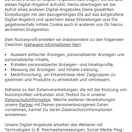
Therapie basiert. Leider ist die Anwendung ein Mal
wöchentlich viel zu gering. Da würde eine eigene
Rüttelplatte sehr helfen. So könnte die Therapie in
Köln vorbereitet und auch nach der eigentlichen
Therapie die Übungen zuhause fortgesetzt werden.
Die Spendenaktion war dazu gedacht, die Therapie und
den Kauf dieser Rüttelplatte zu ermöglichen. Das Ziel
über 15.000 Euro ist bereits erreicht und das Ganze
ging schneller, als gedacht. Dafür möchte Kerstin sich
ganz herzlich bei jedem einzelnen bedanken, der seinen
Teil dazu beigetragen hat, denn so geht es für Ida
weiter. Ein großes Dankeschön!
Wer Ida weiterhin unterstützen möchte, darf natürlich
gern spenden. Jeder Cent zählt und gibt Hoffnung!
Anzeige