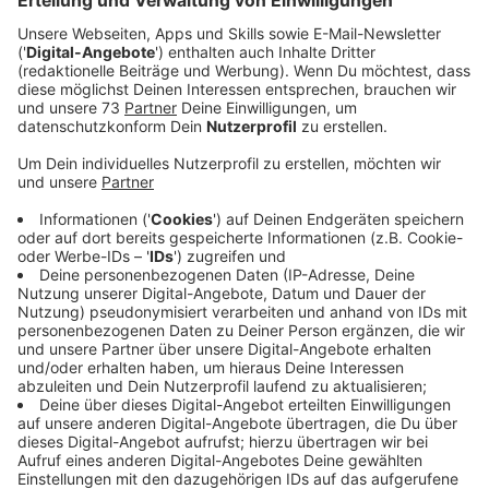
Veröffentlicht:
Donnerstag, 12.01.2023 12:51
Anzeige
Die Sammelstelle für die Tierhilfe Ukraine
befindet sich in Vreden auf der Otto-Hahn-
Straße
Anzeige
Wenn über den Krieg in der Ukraine berichtet wird, geht
es meistens um die Menschen dort, denen geholfen
werden muss. Da geht die Hilfe für die Haustiere
etwas unter, sagt Annette, von der Tierhilfe Ukraine.
Sie macht sich stark dafür, dass den zurückgelassenen
Hunden, Katzen, Hamstern und anderen Haustieren, ihr