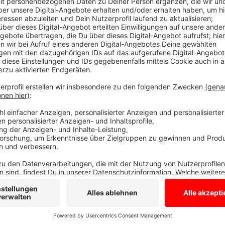
Blitzermarathon auch im Kreis
Anzeige
Während des Speedmarathons blitzt die Polizei überal
sind aber sowieso jede Woche alle verfügbaren Blitzer
Letzte Woche wurden z.B. über 6.500 Fahrzeuge kontr
trotzdem bei der Aktionswoche mit und sammelt Dat
bei uns. Mit dem europaweiten Speedmarathon sollen 
besonders in der Nähe von Schulen, Kitas und Altenh
Denn zu schnelles Fahren ist nach wie vor eine der h
Anzeige