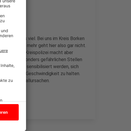
l besonders viel. Bei uns im Kreis Borken
 im Einsatz, mehr geht hier also gar nicht.
olliert. Die Kreispolizei macht aber
en über besonders gefährlichen Stellen
Autofahrer sensibilisiert werden, sich
eimen an die Geschwindigkeit zu halten.
äufigsten Unfallursachen.