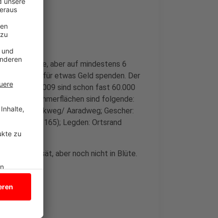
ht aufgegange, aber auf mindestens 6
eiden und dafür etwas Geld spenden. Der
n der Aktion 2009 sind schon fast 60.000
 Die Teilnehmerflächen sind folgende:
e: Ecke Tenkweg/ Aaradweg; Gescher:
ehues (Ahle 165); Legden: Ortsrand
 32)
de sind gesät, aber noch nicht in Blüte.