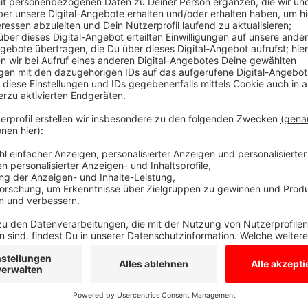
Erlös geht an Familien in Not
Anzeige
Wegen der Trockenheit sind einige Saaten leider nic
Flächen könnt ihr euch aktuell Sonnenblumen abschn
Erlös geht an Familien in Not hier in NRW. Seit Begin
Euro an Spenden für Lichtblicke zusammengekommen.
Borken-Marbeck: Am Dingekamp; Borken-Rhedebrügg
An Beekes Melkhüttken (Estern 23); Heek: Am Hof Ni
Asbecker Straße; Südlohn: Am Hof Hueske (Eschlohn
Weitere Teilnehmerflächen in Borken, Gescher und Rhe
Anzeige