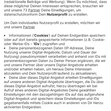
Veröffentlicht:
Montag, 30.08.2021 16:16
Anzeige
"Likörchen" ist im Sommer als Idee in der
Familie entstanden
Anzeige
An eine Gesangskarriere denkt "Sonnita" jetzt nicht -
aber sie kann sich vorstellen, dass jetzt einige das Lied
aus dem Internet runterladen für die nächste Party
oder auf dem Planwagen, hat sie uns gesagt. Hier
könnt ihr euch den Song mal anhören:
Hier ist der Link zum Lied!