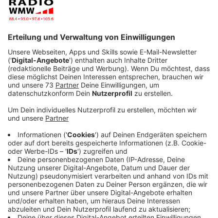
entspannte Atmosphäre freuen.
Für Sophie
(Wegener) von der Einrichtung die Gelegenheit mal
über ihre Arbeit und dieses Fest zu sprechen - in
der "Geschenkten Minute".
Veröffentlicht:
Donnerstag, 02.07.2026 11:54
Anzeige
Ein Fest für die ganze Familie
Anzeige
Beim Sommerfest am Reittherapiezentrum Stadtlohn
stehen Gemeinschaft und schöne gemeinsame
Erlebnisse im Mittelpunkt. Familien, Kinder,
Freundesgruppen und alle Interessierten sind
eingeladen, einen unbeschwerten Tag zu verbringen