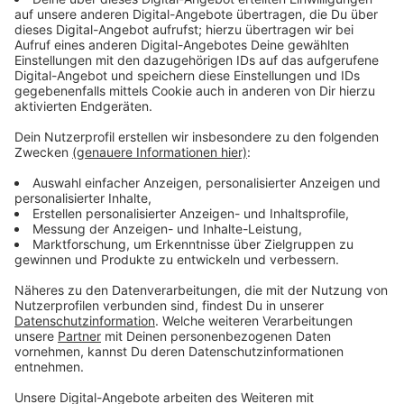
und das Zentrum kennenzulernen. Gerade für Kinder
gibt es viel zu entdecken, während Erwachsene die
besondere Atmosphäre genießen können.
Anzeige
Mitmachaktionen, Genuss und herzliche
Begegnungen
Anzeige
Die Gäste erwartet ein abwechslungsreiches
Programm mit vielen Mitmachaktionen für Groß und
Klein. Dazu gibt es leckeres Essen und viele
Gelegenheiten zum Austausch in entspannter
Umgebung. Das Sommerfest soll ein Ort sein, an dem
sich alle willkommen fühlen und gemeinsam schöne