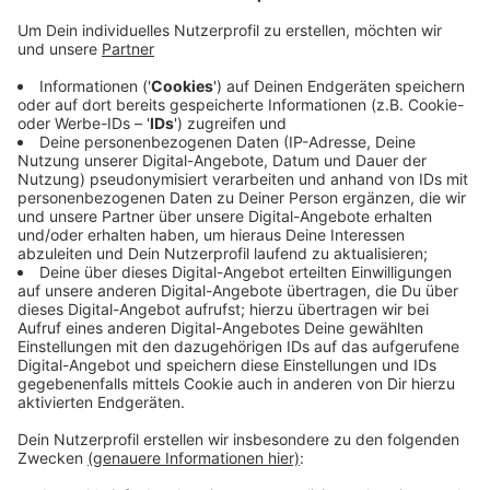
Anzeige
Deshalb ist der Bürgerservice ab Donnerstag(12.12.)
bis einschließlich Montag(16.12.) geschlossen. Die alte
Software für die Einwohnerdatenbank wird nicht mehr
bedient, deshalb müssen auch hier bei uns viele
Rathäuser umrüsten. Einfach ist das nicht, weil sich die
Software teilweise mit den vorhandenen Geräten nicht
verträgt. Isselburg ist aber guter Dinge, dass ab
nächster Woche Dienstag(17.12.) alles wieder läuft.
Anzeige