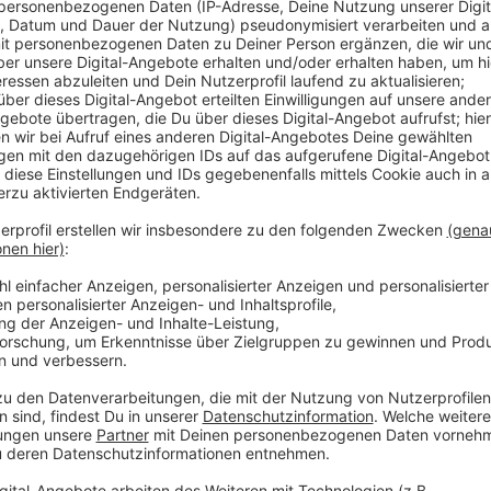
Auch Zuschüsse für zwei Pflegeschulen im 
Anzeige
Die Kommunen hier im Westmünsterland geben sich v
Ortskerne weiter stark und lebendig bleiben.
Doch das ist nicht so einfach: Es gibt leider auch b
noch die Corona-Pandemie. Deshalb kommt jetzt fin
einem Sofortprogramm. Die Bezirksregierung Münster
Borken, Gronau, Stadtlohn und Vreden bewilligt. Die
rund 400.000 Euro für ihre Anstrengungen, Leerständ
Unterstützung bei der Anmietung eines Objektes an, u
Betreiber zu senken.
Landes-Zuschüsse gibt es auch für zwei Pfegeschu
von rund 745.000 bzw. 730.000 Euro können sie ihre 