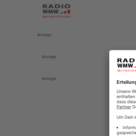
Anzeige
Anzeige
Anzeige