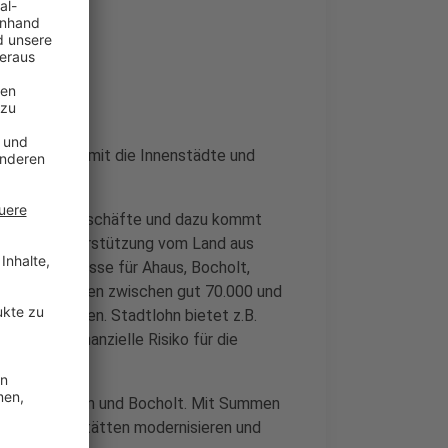
Kreis
iel Mühe, damit die Innenstädte und
ei uns leere Geschäfte und dazu kommt
anzielle Unterstützung vom Land aus
 hat Zuschüsse für Ahaus, Bocholt,
 Städte erhalten zwischen gut 70.000 und
e zu vermeiden. Stadtlohn bietet z.B.
m so das finanzielle Risiko für die
len in Wessum und Bocholt. Mit Summen
Ausbildungsstätten modernisieren und