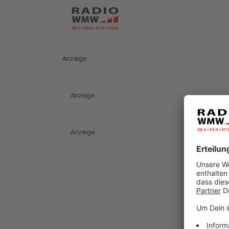
Anzeige
Anzeige
Anzeige