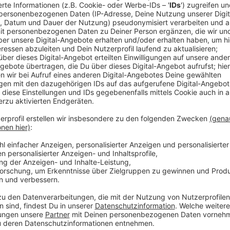
Neuer Song "MICHELLE"
Anzeige
"Die letzten 2 Jahre war wenig Live, deshalb hatten w
Studioaufnahmen," sagt Sänger Johannes in der gesch
nur als Live-Aufnahme aus den Anfängen der Band. J
zeigt, wie sehr wir uns doch oft vor anderen maski
(07.01.) rausgehauen.
Damit starten die 4 Jungs, die mal hier im Westmünst
das im März mit ihrem 2.Album und einer Live-Tour d
die Coronalage steht die Tour noch nicht ganz fest,
das ist in der geschenkten Minute gut zu hören.
Hier gehts zum neuen Song "Michelle"
Hier gibts mehr Infos zu Soeckers