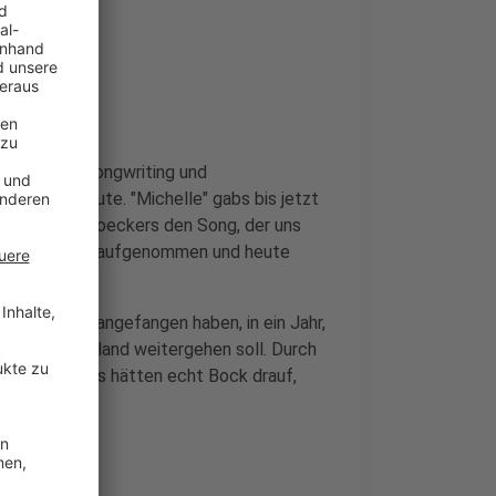
ir Zeit für Songwriting und
enkten Minute. "Michelle" gabs bis jetzt
etzt haben Soeckers den Song, der uns
eren, im Studio aufgenommen und heute
erland klein angefangen haben, in ein Jahr,
urch Deutschland weitergehen soll. Durch
 aber Soeckers hätten echt Bock drauf,