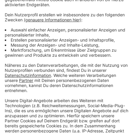
Anzeige
Der November hats in sich. Es ist kalt, dunkel und alles,
was wir übers Jahr aufgeschoben haben, wartet auf
uns. Wie sollen wir mit diesen Dingen nur umgehen? Am
besten mit Fachwissen und Humor. Dr. Leon
Windscheid ist Psychologe, Podcaster und
Entertainer. Im Fernsehen erklärt er uns in Formaten
wie Terra X die Welt, mit seinem
neuen
Bühnenprogramm "Alles perfekt"
nimmt er uns die
Sorge, immer perfekt sein zu müssen. Im Januar hat er
uns schon Starthilfe fürs Jahr im Radio gegeben. Nun,
im November, gibt er uns Tipps, wie wir mit den ganz
normalen Dingen des Alltags fertig werden.
Anzeige