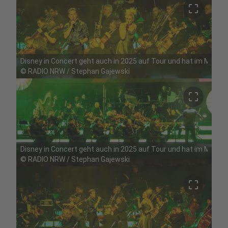
crop_free
Disney in Concert geht auch in 2025 auf Tour und hat im Mai Ha
©
RADIO NRW / Stephan Gajewski
crop_free
Disney in Concert geht auch in 2025 auf Tour und hat im Mai Ha
©
RADIO NRW / Stephan Gajewski
crop_free