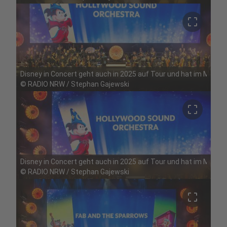
crop_free
Disney in Concert geht auch in 2025 auf Tour und hat im Mai Ha
©
RADIO NRW / Stephan Gajewski
crop_free
Disney in Concert geht auch in 2025 auf Tour und hat im Mai Ha
©
RADIO NRW / Stephan Gajewski
crop_free