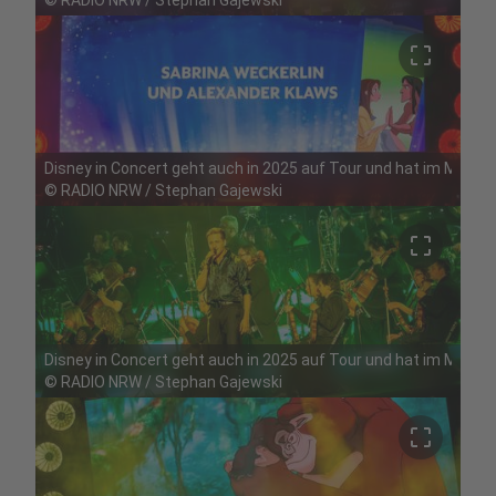
crop_free
Disney in Concert geht auch in 2025 auf Tour und hat im Mai Ha
©
RADIO NRW / Stephan Gajewski
crop_free
Disney in Concert geht auch in 2025 auf Tour und hat im Mai Ha
©
RADIO NRW / Stephan Gajewski
crop_free