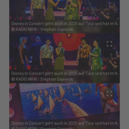
Disney in Concert geht auch in 2025 auf Tour und hat im Mai Ha
©
RADIO NRW / Stephan Gajewski
crop_free
Disney in Concert geht auch in 2025 auf Tour und hat im Mai Ha
©
RADIO NRW / Stephan Gajewski
crop_free
Disney in Concert geht auch in 2025 auf Tour und hat im Mai Ha
©
RADIO NRW / Stephan Gajewski