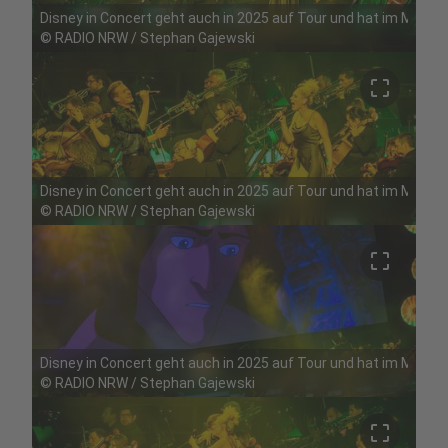
Disney in Concert geht auch in 2025 auf Tour und hat im Mai Ha
©
RADIO NRW / Stephan Gajewski
crop_free
Disney in Concert geht auch in 2025 auf Tour und hat im Mai Ha
©
RADIO NRW / Stephan Gajewski
crop_free
Disney in Concert geht auch in 2025 auf Tour und hat im Mai Ha
©
RADIO NRW / Stephan Gajewski
crop_free