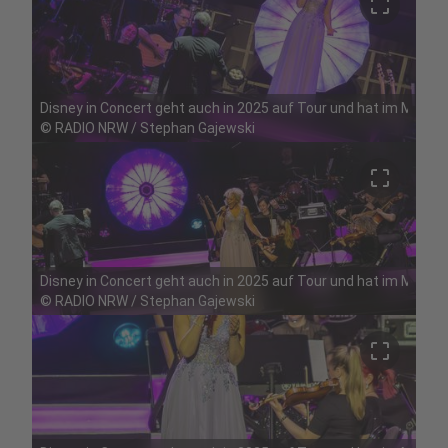
crop_free
Disney in Concert geht auch in 2025 auf Tour und hat im Mai Ha
©
RADIO NRW / Stephan Gajewski
crop_free
Disney in Concert geht auch in 2025 auf Tour und hat im Mai Ha
©
RADIO NRW / Stephan Gajewski
crop_free