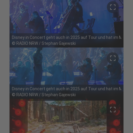
crop_free
Disney in Concert geht auch in 2025 auf Tour und hat im Mai Ha
©
RADIO NRW / Stephan Gajewski
crop_free
Disney in Concert geht auch in 2025 auf Tour und hat im Mai Ha
©
RADIO NRW / Stephan Gajewski
crop_free