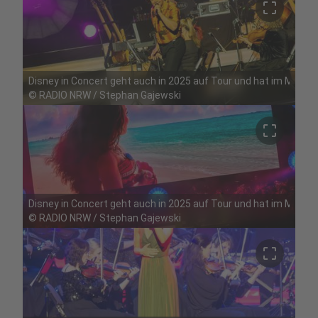
crop_free
Disney in Concert geht auch in 2025 auf Tour und hat im Mai Ha
©
RADIO NRW / Stephan Gajewski
crop_free
Disney in Concert geht auch in 2025 auf Tour und hat im Mai Ha
©
RADIO NRW / Stephan Gajewski
crop_free