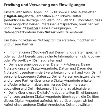
Anzeige
DNA soll Auskunft über die Herkunft geben
Anzeige
Am Sonntagabend (07.4) wurde ein Skorpion in einem
Gronauer Kinderzimmer entdeckt. Der wird heute
(11.04) im Naturkundemuseum in Münster untersucht.
Anhand der DNA wollen die Wissenschaftler
feststellen, um welche Art es sich handelt. Es wird
vermutet, dass es ein südeuropäischer Skorpion der
Gattung Euscorpius ist. Der ist sehr klein und für den
Menschen ungefährlich. Die Familie aus Gronau hatte
das Tier Sonntagabend (7.04) an der Kinderzimmer-
Wand entdeckt, eingefangen und auf Rat des
Museums eingefroren. Woher der Skorpion kommt, ist