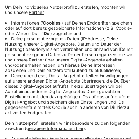
Die Frage, die sich wohl viele von uns stellen: sind die
auch für die Fässerdiebstähle in Bocholt
verantwortlich? Das wissen wir noch nicht, sagt die
Polizei. Die Ermittlungen laufen. In Rhede hatten die
Männer die Kisten schon in ihren schwarzen
Transporter geladen, wurden aber von Zeugen
erwischt. Die Polizei konnte sie dann nach einer
Verfolgunsjagd am Ortseingang von Borken stellen. Es
handelt sich um polizeibekannte Männer aus Marl im
Alter zwischen 21 und 25 Jahren.
Anzeige