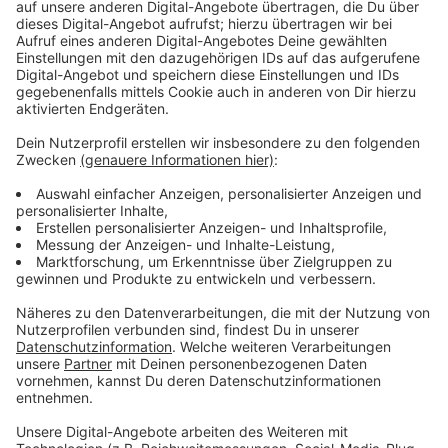
Anzeige
Der RADIO WMW Director's Cut mit Dr.
Westermann aus Ahaus
Anzeige
Im RADIO WMW Directors Cut hat er sich im
ausführlichen und ungefilterten Interview unseren
Fragen gestellt.
Anzeige