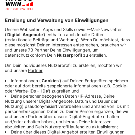
Anzeige
Dr. Westermann gibt Tipps für einen
erholsamen Schlaf
Anzeige
Im Schlaflabor soll getestet werden, wie Silvia
schläft? Ist der Schlaf erholsam? Oder kann man
etwas besser machen? Wir suchen Tipps vom
Schlafexperten Dr. Westermann, um Euch zu helfen.
"Wenn eine Schlafstörung mehrere Wochen
anhält, sollte man einen Arzt aufsuchen."