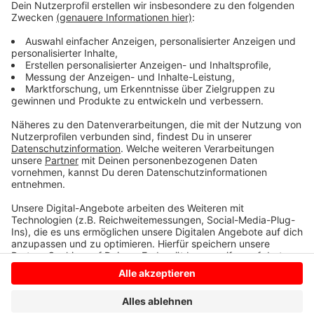
Feuerwerkskörper dürfen eingeführt werden.
Tischfeuerwerk, Knall-Erbsen, Mischbatterien und
Kleinfeuerwerk sind erlaubt. Bei Verstößen drohen
hohe Geldbußen, und online bestelltes Feuerwerk kann
vom Zoll beschlagnahmt werden.
Hier
findet ihr die
niederländischen Bestimmungen zum Feuerwerk.
Anzeige
Anzeige
Anzeige