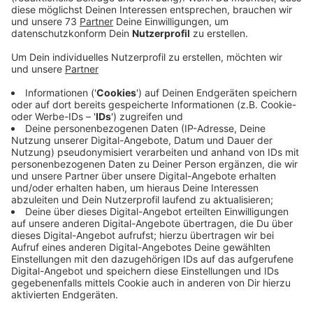
Veröffentlicht:
Montag, 30.12.2024 11:31
Anzeige
Warum Niederländer in Deutschland kaufen
Anzeige
Der Hauptgrund für den Einkauf in Deutschland ist der
Preisunterschied: Feuerwerk ist hier deutlich günstiger
als in den Niederlanden. Allerdings dürfen unsere
niederländischen Nachbarn nicht alles, was sie hier
kaufen, in die Niederlande einführen und dort
abbrennen. Erlaubt sind nur Feuerwerkskörper, die auch
in den Niederlanden legal sind. Silvesterknaller und -
raketen sind dort verboten. Maximal 25 Kilogramm