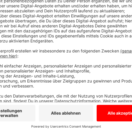
Verdacht auf Rauchgasvergiftung
Anzeige
Nach einem Brand in Gronau mussten die Rettungskrä
sieben Menschen ins Krankenhaus bringen, darunter a
Rauchgasvergiftung. Das Feuer war im Dachgeschos
sich selbst in Sicherheit bringen. Vermutlich gab es
Elektrogerät, so die Polizei.
Anzeige