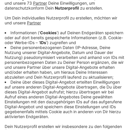
Anzeige
Eine ungewöhnliche Meldung erreicht uns am
Montagmorgen (01.07) aus Barlo. Am Grab eines
verstorbenen Priesters ist ein anonymes Schreiben
gefunden worden. Darin wird davon gesprochen, dass
der Priester früher Kinder missbraucht haben soll. Das
Bistum bestätigt bisher zwei Betroffene. Beide haben
gesagt, dass sie mindestens einmal missbraucht
wurden. Es gibt auch ein altes Urteil wegen sexueller
Handlungen an Minderjährigen gegen den Priester aus
den 70-igern, das auf ein Jahr Haft auf Bewährung
lautet.
Sollte es weitere Betroffene geben, bittet das
Bistum diese, sich bei den Ansprechpersonen für
Verfahren bei Fällen sexuellen Missbrauchs zu melden.