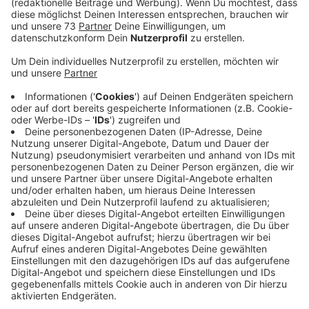
Veröffentlicht:
Mittwoch, 13.10.2021 14:50
Anzeige
Der gesuchte Mann stieg am Rathaus in
Wesel aus dem Bus
Anzeige
Passiert ist das Ganze auf dem Weg von Bocholt nach
Wesel gegen 15 Uhr 45 und 16 Uhr 20. Der Täter war
am Bahnhof in Bocholt zugestiegen. Zuerst setzte er
sich neben eine 21-Jährige und belästigte sie. Als die
junge Frau in Hamminkeln ausstieg, suchte sich der
Unbekannte das nächste Opfer, diesmal eine 42-
Jährige. Der Sexualtäter ist am Rathaus in Wesel aus
dem Bus ausgestiegen.
Hier ist die Beschreibung