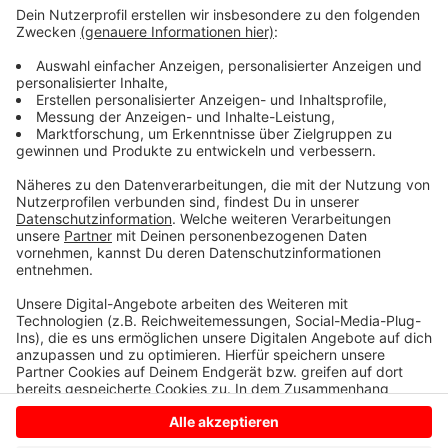
des Mannes
: 45 - 60 Jahre alt, ca. 1 Meter 80 groß
mit einer normalen Figur. Er trug eine helle
Schirmmütze, dunkle Jeans, eine dunkle Steppjacke
und eine weiße Mund-Nasen-Maske. Der Mann soll
außerdem akzentfrei Deutsch gesprochen und beim
Gehen gehinkt haben. Hinweise bitte an die Polizei in
Wesel unter 0281 / 107-0.
Anzeige
Anzeige
Anzeige