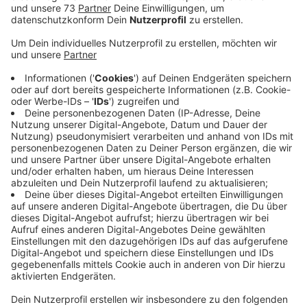
Veröffentlicht:
Donnerstag, 22.08.2024 13:15
Anzeige
Verpachtung von Vereinsdächern für
Solaranlagen
Anzeige
Der Verband bietet ein kostenfreies Seminar zu dem
Thema an, am 10. Oktober 2024 m SportCentrum
Kaiserau in Kamen und lädt alle Vereine aus dem
Einzugsbereich dazu ein. Es wird darum gehen, welche
grundlegenden Voraussetzungen für eine Solaranlage
im Verein wichtig sind und wie es mit der Verpachtung
von Vereinsdächern aussieht.
Hier gibt es mehr Infos
zu dem Seminar.