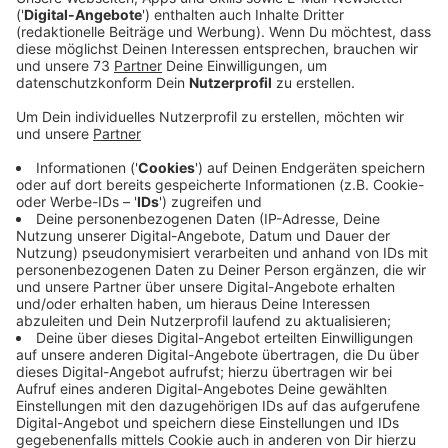
Selena Gomez hatte die Befürchtung, ihre Karriere
wäre am Ende, wenn sie ihr neues Album
veröffentlichen würde, weil sie nicht wusste, ob es
den Leuten gefällt. In einem Interview hat sie erzählt:
''I worked so, so hard on this album. It could have
come out and completely flopped, and then it's like,
well, where do you go from here?" Grundlose Sorgen,
wie sich inzwischen herausgestellt hat: ''So I'm glad
that it's doing well. But I did everything I could to
make it as personal and real (as possible).'' Kann man
sagen: Auch Album Nummer drei ist ein Erfolg. In
Deutschland ist es zum Beispiel direkt auf Platz 3
eingestiegen.
Anzeige
Wir benötigen Ihre