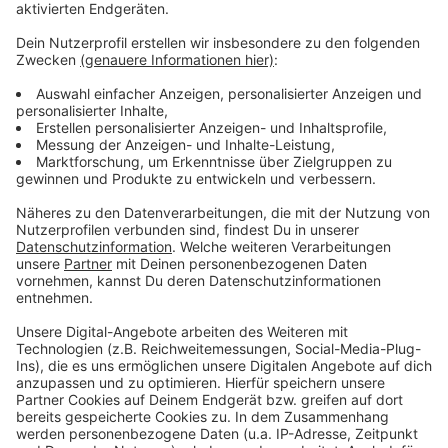
Zustimmung, um den YouTube
Video-Service zu laden!
Wir verwenden einen Service eines
Drittanbieters, um Videoinhalte
einzubetten. Dieser Service kann
Daten zu Ihren Aktivitäten
sammeln. Bitte lesen Sie die
Details durch und stimmen Sie der
Nutzung des Service zu, um dieses
Video anzusehen.
Mehr Informationen
Selena Gomez - Rare (Official Music Video)
Akzeptieren
Anzeige
powered by
Usercentrics Consent
Management Platform