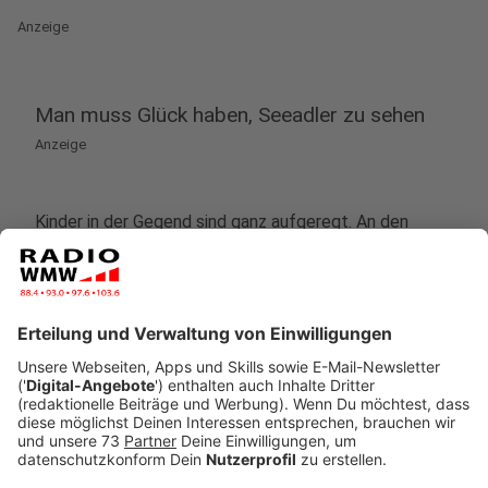
Anzeige
Man muss Glück haben, Seeadler zu sehen
Anzeige
Kinder in der Gegend sind ganz aufgeregt. An den
Lüntener Fischteichen ist ein Seeadler gesichtet
worden. Mit einer Spannweite von knapp 2 einhalb
Metern sind Seeadler sehr imposante Tiere, die hier
bei uns regelmäßig auf Futtersuche gehen, sagt
Jessica Foke von der biologischen Station Zwillbrock.
Aber: es ist nicht nur einer, hat sie uns erzählt.
"Es ist nicht nur ein Seeadler gerade in den
letzten Wochen gesehen worden, sondern es