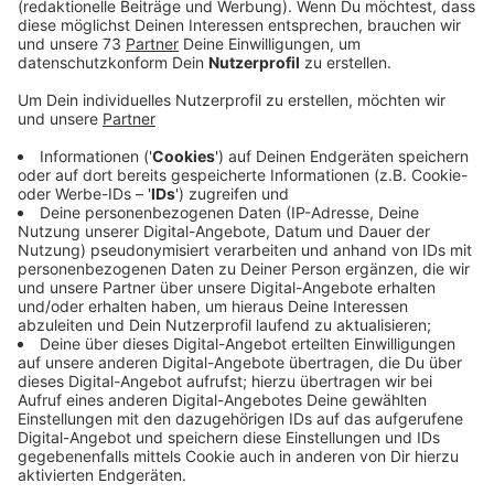
Anzeige
Toller Kleidung eine zweite Chance geben
Anzeige
Am Freitag von 19 - 22 Uhr und am Samstag von 10 -
12 Uhr können wir nachhaltig shoppen gehen! Die Fabi
verwandelt sich in einen großen Kleiderschrank voll
Kleidung aller Art, Accessoires, Schuhe und Taschen.
Es stehen rund 5500 Second Hand Artikel zur
Verfügung, doch können wir gut den Überblick
behalten: Jede der angebotenen Größen (XS-XXL) hat
ihren eigenen Raum und Umkleide. Die vorher
eingenommenen Anmeldegebühren der Verkäufer
gehen einschließlich an den Fabi Förderverein.