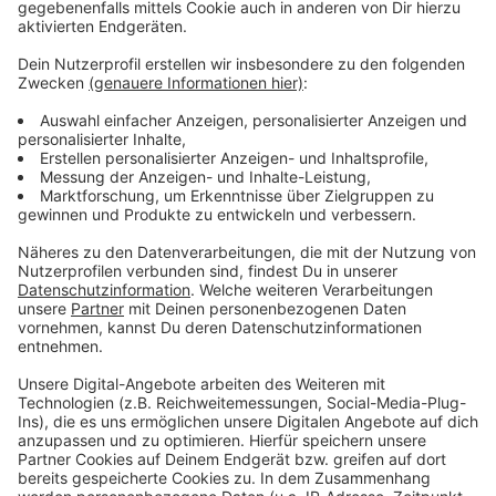
Dann versuchte er, die Bewohner des Hauses durch
Klingeln und Rufe zu wecken.
Anzeige
Brandursache noch unklar
Anzeige
Die Feuerwehr kam, holte den Schwerverletzten aus
seiner Wohnung und rettete weitere Bewohner. Die
Ursache für den Brand ist noch unklar. Die Polizei
sicherte Spuren und ermittelt. Die meisten Bewohner
konnten später zurück in ihre Wohnung.
Anzeige