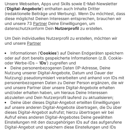
Veröffentlicht:
Mittwoch, 10.06.2026 13:31
Anzeige
Nachbar reagierte umsichtig
Anzeige
Der Schwerstverletzte wurde mit einem
Rettungshubschrauber in eine Klinik nach Bochum
geflogen, sagte uns die Polizei.
Sie lobt das besonnene Verhalten eines Nachbarn. Er
hat vermutlich noch Schlimmeres verhindert. Der
Nachbar hatte kurz vor Mitternacht einen
Rauchmelder gehört, war ins Freie gelaufen, hatte
Rauch gesehen und sofort die Feuerwehr alarmiert.