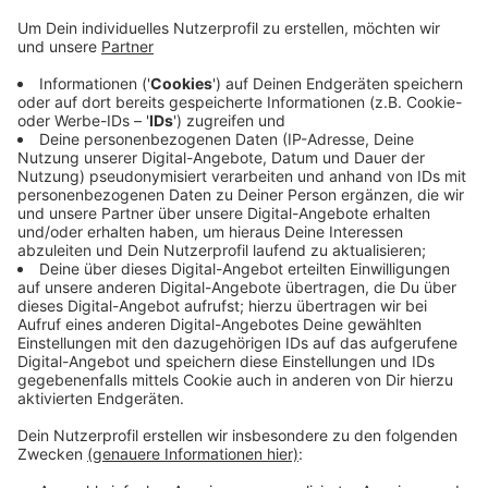
Bis in den späten Abend gesperrt
Anzeige
Der Schwertransporter hält auch zwei weitere
Transporter auf. Die drei waren in einer Kolonne
unterwegs und sind knapp 100 Meter lang. Sie
transportieren Bauteile für Windkraftanlagen. Die
Polizei geht aktuell davon aus, dass die Abfahrt noch
bis in die späten Abendstunden gesperrt bleibt.
Anzeige