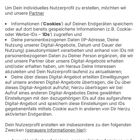
Kleinkind schwer verletzt
Anzeige
Ein Mann hatte auf einem Privatgrundstück mit einem
Quad angehalten. Ein 8-jähriges Mädchen wollte
anscheinend bei laufendem Motor aufsteigen und griff
dazu an den Lenker. Dabei betätigte sie aus Versehen
den Gashebel und das Quad machte einen Satz nach
vorne, wo ein einjähriges Kind stand. Das Kleinkind
wurde bei dem Unfall schwer verletzt und mit dem
Rettungshubschrauber in eine Klinik gebracht.
Anzeige