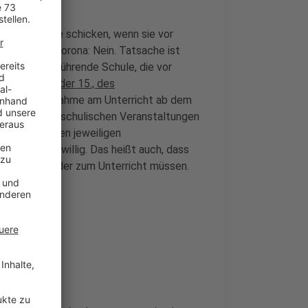
in die Schule schicken, wenn sie vor
Zeiten von Corona: Nein. Tatsache ist
elche weiterführende Schule, die vor
 einer Mail, der 15., des
 es: "Die Teilnahme am Unterricht ab dem
 stehenden schulischen Veranstaltungen
geboten in den jeweiligen
gen sei freiwillig. Das heißt auch, dass
s stehen wieder zum Unterricht müssen.