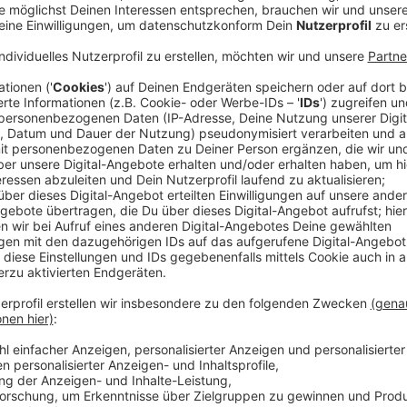
Muss ich ab Donnerstag (23.04.) meine Kinder wieder 
einem Abschluss stehen? Eigentlich dachten viele in 
aber, ab Donnerstag besteht für alle Schüler, egal w
einem Abschluss stehen, die Schulpflicht.
Da geht aus
Schulministeriums
an die Schulen hervor. Darin heißt
23.04.2020 und den anderen damit im Zusammenhang
ist
verpflichtend
".
Lediglich die Teilnahme an Lernan
Prüfungsfächern zur Vorbereitung auf die Abiturprüfun
Schüler an Sekundarschulen, die vor einem Abschlus
Anzeige
Was ist mit Vorerkrankungen?
Anzeige