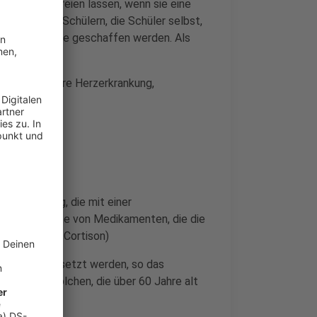
erricht befreien lassen, wenn sie eine
volljährigen Schülern, die Schüler selbst,
igitale Angebote geschaffen werden. Als
nkheiten:
 (z.B. coronare Herzerkrankung,
chiale)
 Erkrankung, die mit einer
ige Einnahme von Medikamenten, die die
n, wie z.B. Cortison)
erricht eingesetzt werden, so das
rinnen und solchen, die über 60 Jahre alt