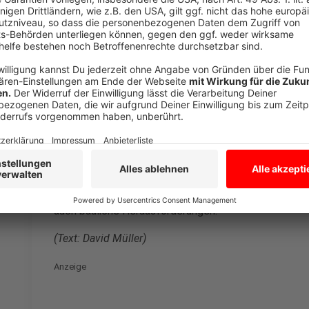
Anzeige
Schulen stehen vor Herausforderungen
Anzeige
In der Mail werden viele Hygienemaßnahmen beschrie
umsetzen müssen. Etwa ein Abstand bei Prüfungen v
eingehalten werden. Ist das nicht möglich sollen die
in allen Toiletten und Eingängen Desinfektionsmitte
Abstand vom 1,5 Metern möglich sein. Das stellt eini
auch bauliche Herausforderungen.
(Text: David Müller)
Anzeige