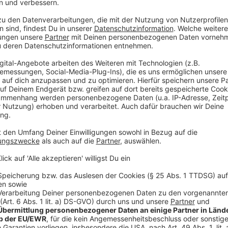
Schüler können sich ab Donnerstag aber auch vom Unt
Vorerkrankung haben. Das müssen die Eltern, bzw. bei 
schriftlich bei der Schule angeben. Für sie sollen d
Vorerkrankt gelten besonders alle mit folgenden Kra
Therapiebedürftige Herz-Kreislauf-Erkrankungen
Bluthochdruck)
Erkrankungen der Lunge (z.B. COPD, Asthma bron
Chronische Lebererkrankungen
Nierenerkrankungen
Onkologische Erkrankungen
Diabetis mellitus
Geschwächtes Immunsystem (z.B. auf Grund einer
Immunschwäche einhergeht oder durch regelmäß
Immunabwehr beeinflussen und herabsetzen könne
Auch Lehrer mit Vorerkrankungen sollen nicht im Unt
Schulministerium. Gleiches gilt für schwangere Lehre
sind.