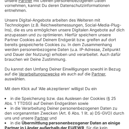
"Wir reden, wenn ich das mal für ganz NRW
hochrechne über mehrere tausend Kinder.
Das ist eine Zahl, die mich sehr erschreckt
hat."
Franz-Josef Kahlen, Landeselternschaft
Anzeige
Und noch eine Zahl die ebenfalls erschreckt: 40
Prozent der Eltern erwarten bei ihren Kindern
außerdem mittelgroße bis schwerwiegende
Wissenslücken durch den Lockdown.
Anzeige