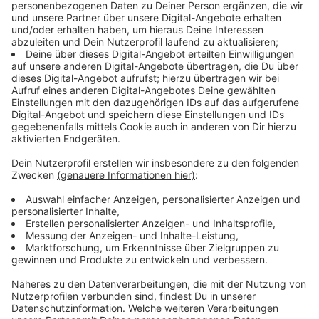
Es wurden insgesamt 41.000 Eltern befragt, deren
Kinder aufs Gymnasium gehen. Die Umfrage wurde von
der
Landeselternschaft
der Gymnasien durchgeführt.
Das klingt zwar etwas speziell, weil es ja auch andere
Schulformen, wie Haupt- Real oder Gesamtschulen
gibt - aber man erhält einen ganz guten Überblick. Das
Ergebnis: Den Eltern reicht es mit dem Lockdown. Und
den Kindern offenbar auch. Ein Beispiel: Fast 30
Prozent der Eltern mit Kindern in der 5. Klasse geben
an, dass sie am Limit seien. 1,6 Prozent der Eltern
wollen für die Kinder sogar Hilfe medizinische und
psychische Hilfe suchen, sagt Franz-Josef Kahlen von
der Landeselternschaft.
Anzeige