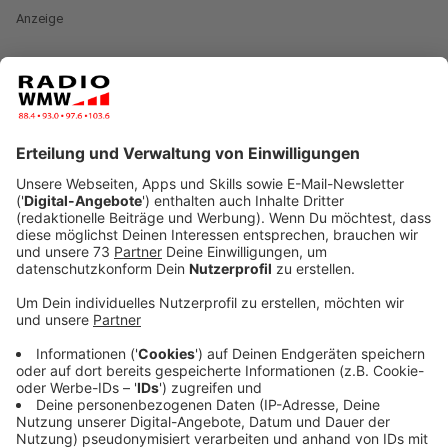
Anzeige
Für gut 800.000 Schülerinnen und Schüler in NRW hat
die Schule wieder geöffnet. Davon profitieren
überwiegend Grundschüler und Schüler, die gerade
einen Abschluss machen. Aber in NRW gibt es
insgesamt 2,5 Millionen Schüler. Was ist also mit dem
Rest? Der guckt in die Röhre. Kein Mensch weiß, wann
wieder alle mehr oder weniger regelmäßig in die Schule
können. Das sorgt inzwischen für große Probleme. Wie
groß diese Probleme sind, zeigt eine Umfrage, die
heute in Düsseldorf vorgestellt wurde.
Anzeige
Über 40.000 Eltern wurden befragt
Anzeige