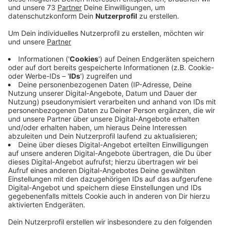
Schule. Wie das in Bocholt laufen soll, steht noch
nicht fest.
Veröffentlicht:
Mittwoch, 08.12.2021 06:07
Anzeige
900.000€ für 1550 IPads
Anzeige
Klar ist aber, dass die Stadt erst einmal 900.000 Euro
bei Seite legen will. Das ist der Betrag, mit dem
nächstes Jahr 1550 IPads bezahlt werden sollen. Die
Versorgung mit Endgeräten liegt damit dann in den
städtischen Grundschulen bei 25 Prozent, in den
weiterführenden Schulen bei 35 Prozent. Nächstes
Jahr soll dann darüber gesprochen werden, wie viel