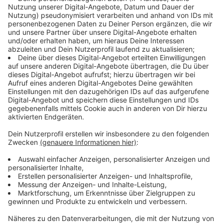
die Zuschauer zu, drehte aber vor der Menge um und
ließ sich einfangen. So wurden zum Glück keine
Zuschauer verletzt. Die Show wurde sofort
abgebrochen und auch die geplante Show am Sonntag
(15.05.) findet nicht statt, sagt Organisator Ralf Derlas
im Gespräch mit RADIO WMW.
Anzeige
Wird es weiter Pferdeshows bei der
Fredenna geben?
Anzeige
Vredens Bürgermeister Tom Tenostendarp will mit
dem Veranstalter sprechen und klären, ob bei der
Fredenna in Zukunft weiterhin Pferdeshows