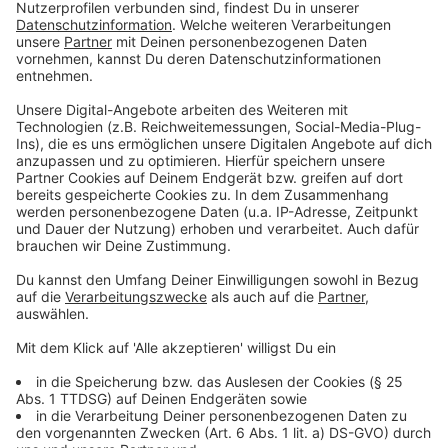
stattfinden sollen oder nicht.
Anzeige
So erklärt der Leiter der Reitshow den Vorfall
Anzeige
Auch Sven Bossmann, Leiter der Reitshow fragt sich,
wie es zu dem Vorfall kommen konnte. Seit sieben
Jahren stellt Sven Bossman Pferdeshows dieser Art
auf die Beine. Es sei der erste Vorfall dieser Art bei
einer Feuershow gewesen. Am Feuer kann es aus
seiner Sicht nicht gelegen haben, dass das Pferd
scheute. Er beschreibt die Situation am Abend
gegenüber RADIO WMW so:
"Aufgrund des Platzmangels, musste die Bahn