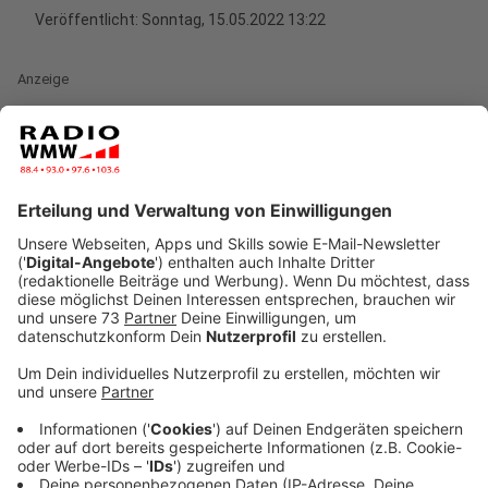
Veröffentlicht:
Sonntag, 15.05.2022 13:22
Anzeige
Zuschauer wurden zum Glück nicht verletzt
Anzeige
Bei der Feuershow am Abend erschraken zwei Pferde
und scheuten vor dem Feuer. Eine Reiterin wurde
abgeworfen und kam ins Krankenhaus. Eine weitere
Frau vom Bodenpersonal, die versuchte das Pferd
einzufangen wurde vom Pferd umgerannt und
ebenfalls leicht verletzt. Auch sie kam ins
Krankenhaus. Die eine Frau konnte schnell wieder nach
Hause, bei der anderen besteht der Verdacht auf eine
Gehirnerschütterung. Das Pferd rannte zunächst auf