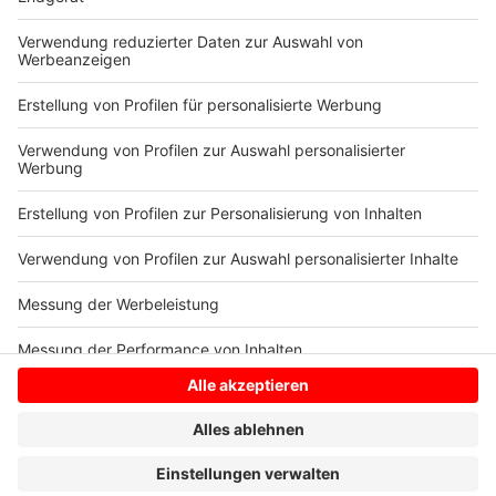
Pferde auf das Feuer . Durch die kleinere Fläche
und die Manipulation des Equipment entstand
diese Situation, die wir sehr bedauern."
Anzeige
Anzeige
Anzeige
Anzeige