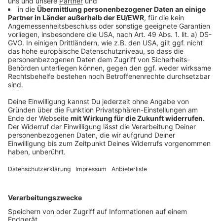
verkleinert werden. (Die Jahre wo wir die selben
Feuershow in Vreden gezeigt hatten, war die
Bahn wie das Umfeld viel grōßer bemessen.) Die
Reiterin stellte das Pferd ab nach der
Shownummer mit den platzenden Luftballons.
Das Tier konnte in der Dunkelheit die Absperrung
nicht erkennen und verfing sich in der selben,
geriet dann in Panik, warf die Reiterin ab. Eine
Person vom Bodenpersonal, welche versuchte
das Pferd zum stehen zu bekommen, wurde von
dem Pferd umgerannt. Wenn das subjektive
Empfinden des einzelnen Zuschauers ,das z. B.
Steigen( Pferd auf zwei Beinen) als Angst oder
Widersetzlichkeit wahrgenommen wurde, ist
dieses empfinden falsch, es gehörte zur
Nummer. Genauso wie auf der Stelle tänzeln (
piaffe) ist eine antrainierte barocke Reitkunst.
Die Situation, die wir nicht schön reden wollen,
entstand keines falls durch die Reaktion der