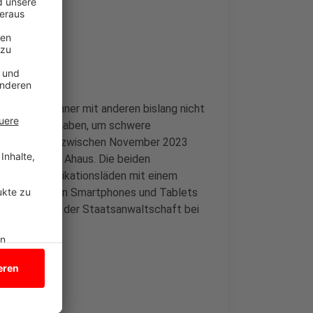
e beiden Männer mit anderen bislang nicht
geschlossen haben, um schwere
um fünf Fälle zwischen November 2023
r und zwei in Ahaus. Die beiden
n Telekommunikationsläden mit einem
e ausgestellten Smartphones und Tablets
ach Angaben der Staatsanwaltschaft bei
wartet.