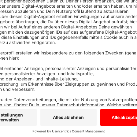
Urteil Ende des Monats erwartet
Anzeige
Die Staatsanwaltschaft geht davon aus, dass sich di
identifizierten Komplizen zu einer Bande zusammen
Diebstähle zu begehen. In diesem Prozess geht es 
und Mai diesen Jahres: In Rheine, Ibbenbüren, Münste
Angeklagten sollen die gläsernen Eingangstüren vo
Gullideckel oder Stein eingeworfen haben, um an di
zu kommen. Der Gesamtwert des Diebesguts liegt n
gut 36.000 Euro. Ein Urteil wird Ende des Monats er
Anzeige