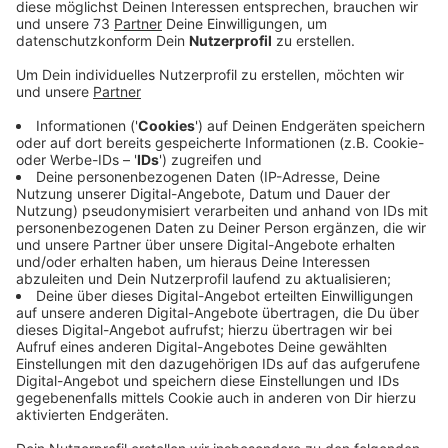
die Realschule jetzt erweitert.
Veröffentlicht:
Donnerstag, 23.11.2023 15:22
Anzeige
Erweiterung der Realschule
Anzeige
Um die zusätzlichen Schüler auch räumlich
unterbringen zu können, wird die Realschule jetzt
erweitert. Die Schönstätter Marienschwestern als
Schulträgerin sowie die Stadt Borken und das Bistum
Münster finanzieren die Umbauten gemeinsam. Das
Gesamtbudget beträgt 5 Millionen Euro. Zum
Jahreswechsel 2024/25 sollen der Erweiterungsbau
und die neue Sporthalle fertiggestellt sein. Dann